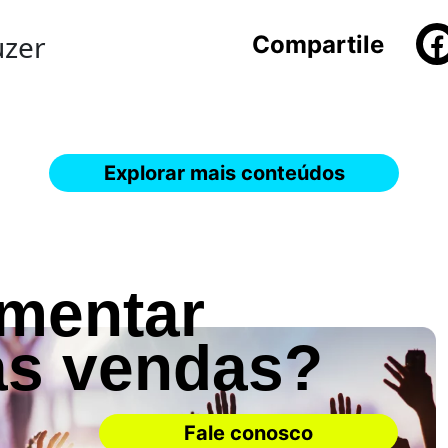
uzer
Compartile
Explorar mais conteúdos
umentar
as vendas?
Fale conosco