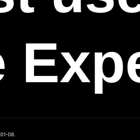
e Exp
01-08.