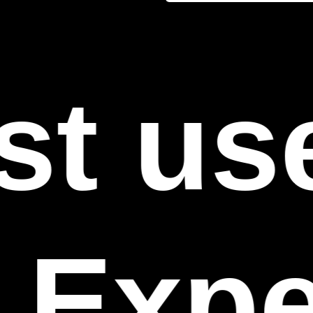
t use
 Expe