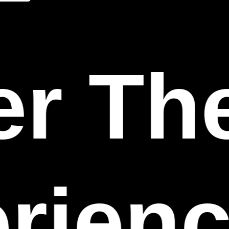
r The
rienc