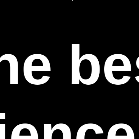
he bes
ience