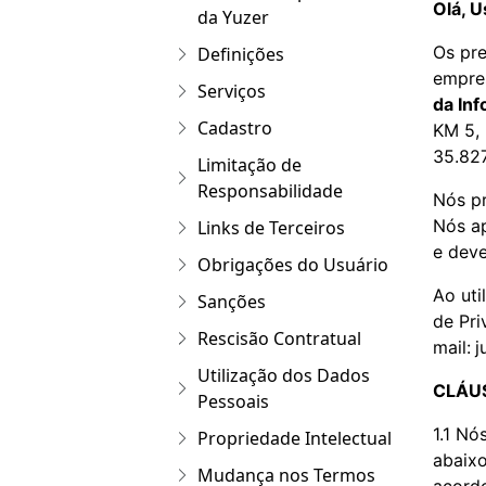
Olá, U
da Yuzer
Os pre
Definições
empre
Serviços
da In
Cadastro
KM 5, 
35.827
Limitação de
Responsabilidade
Nós pr
Nós ap
Links de Terceiros
e deve
Obrigações do Usuário
Ao uti
Sanções
de Pri
Rescisão Contratual
mail:
j
Utilização dos Dados
CLÁUS
Pessoais
1.1 Nó
Propriedade Intelectual
abaixo
Mudança nos Termos