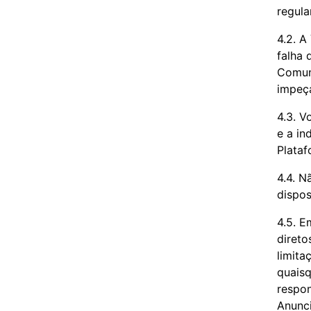
regul
4.2. A
falha 
Comuni
impeça
4.3. V
e a in
Plataf
4.4. N
dispos
4.5. E
direto
limita
quaisq
respon
Anunci