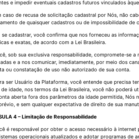
ntes e impedir eventuais cadastros futuros vinculados àque
 caso de recusa de solicitação cadastral por Nós, não ca
amento de quaisquer cadastros ou de impossibilidade de c
 se cadastrar, você confirma que nos forneceu as informaç
icas e exatas, de acordo com a Lei Brasileira.
cê, sob sua exclusiva responsabilidade, compromete-se a 
zadas e a nos comunicar, imediatamente, por meio dos can
ta ou constatação de uso não autorizado de sua conta.
ra ser Usuário da Plataforma, você entende que precisa ter
de idade, nos termos da Lei Brasileira, você não poderá ut
nta aberta fora dos parâmetros da idade permitida, Nós n
prévio, e sem qualquer expectativa de direito de sua manu
ULA 4 – Limitação de Responsabilidade
ocê é responsável por obter o acesso necessário à internet
istemas operacionais atualizados e adotar programas de an