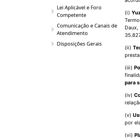
acordo
Lei Aplicável e Foro
(i)
Yuz
Competente
Termo
Comunicação e Canais de
Daux, 
Atendimento
35.82
Disposições Gerais
(ii)
Te
presta
(iii)
Po
finali
para 
(iv)
Co
relaçã
(v)
Us
por el
(vi)
Pl