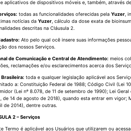
de aplicativos de dispositivos móveis e, também, através d
erviços:
todas as funcionalidades oferecidas pela
Yuzer
, 
timas notícias da
Yuzer
, cálculo da dose exata de bioinsum
nalidades descritas na Cláusula 2.
adastro:
Ato pelo qual ocê insere suas informações pessoa
ação dos nossos Serviços.
nal de Comunicação e Central de Atendimento:
meios col
ões, reclamações e/ou esclarecimentos acerca dos Serviç
 Brasileira:
toda e qualquer legislação aplicável aos Servi
mitado a: Constituição Federal de 1988; Código Civil (Lei
idor (Lei nº 8.078, de 11 de setembro de 1990); Lei Geral
, de 14 de agosto de 2018), quando esta entrar em vigor; Ma
il de 2014), dentre outras.
ULA 2 – Serviços
te Termo é aplicável aos Usuários que utilizarem ou aces