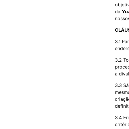
objeti
da
Yu
nossos
CLÁUS
3.1
Par
ender
3.2 To
proced
a divu
3.3 Sã
mesmo 
criaçã
defini
3.4 Em
critér