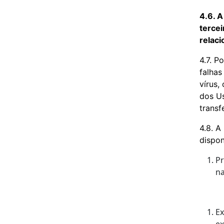
4.6. A
terce
relaci
4.7. P
falhas
vírus,
dos Us
transf
4.8.
A
dispon
Pr
na
Ex