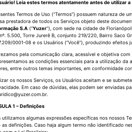
suário! Leia estes termos atentamente antes de utilizar 
sentes Termos de Uso (“Termos”) possuem natureza de um
sa prestadora de todos os Serviços objeto deste docum
formação S.A
(“
Yuzer
”), com sede na cidade de Florianópo
nº. 5.500, Torre Jurerê B, conjunto 219/220, Bairro Saco G
.209/0001-08 e os Usuários (“Você”), produzindo efeitos 
ezamos pela comunicação clara, acessível e objetiva com 
resentamos as condições essenciais para a utilização da 
res, entre outros temas importantes, em conformidade com 
lizar os nossos Serviços, os Usuários aceitam e se submet
vacidade. Em caso de dúvidas, elas podem ser enviadas pa
uridico@yuzer.com.br.
ULA 1 – Definições
s utilizamos algumas expressões específicas nos nossos Ter
 as definições. Caso haja algum termo não identificado nes