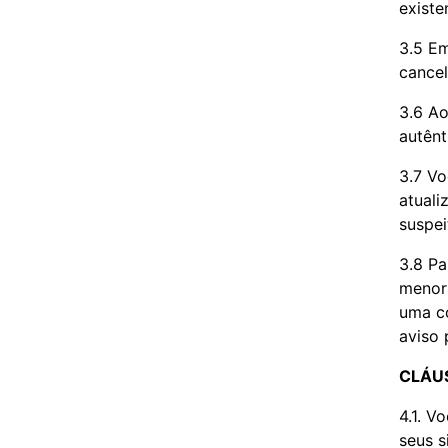
existe
3.5 Em
cancel
3.6 Ao
autênt
3.7 Vo
atuali
suspei
3.8 Pa
menor 
uma co
aviso 
CLÁUS
4.1. V
seus s