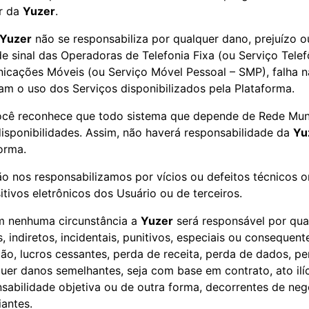
ar da
Yuzer
.
Yuzer
não se responsabiliza por qualquer dano, prejuízo 
de sinal das Operadoras de Telefonia Fixa (ou Serviço Tel
cações Móveis (ou Serviço Móvel Pessoal – SMP), falha na
m o uso dos Serviços disponibilizados pela Plataforma.
ocê reconhece que todo sistema que depende de Rede Mund
disponibilidades. Assim, não haverá responsabilidade da
Yu
orma.
ão nos responsabilizamos por vícios ou defeitos técnicos 
itivos eletrônicos dos Usuário ou de terceiros.
m nenhuma circunstância a
Yuzer
será responsável por qua
s, indiretos, incidentais, punitivos, especiais ou consequent
ção, lucros cessantes, perda de receita, perda de dados, 
uer danos semelhantes, seja com base em contrato, ato ilíci
sabilidade objetiva ou de outra forma, decorrentes de neg
antes.