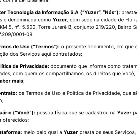
 com a Lei Brasileira:
er Tecnologia da Informação S.A
(“Yuzer”, “Nós”)
: prest
s e denominada como
Yuzer
, com sede na cidade de Flor
KM 5, nº. 5.500, Torre Jurerê B, conjunto 219/220, Bairro 
7.209/0001-08;
rmos de Uso (“Termos”):
o presente documento, em que e
ção dos Serviços aqui contratados;
lítica de Privacidade:
documento que informa como tratamo
dades, com quem os compartilhamos, os direitos que Você, 
saber mais
;
ntrato:
os Termos de Uso e Política de Privacidade, que 
o;
uário (“Você”):
pessoa física que se cadastrou na
Yuzer
pa
a oferecidos;
ataforma:
meio pelo qual a
Yuzer
presta os seus Serviços, 