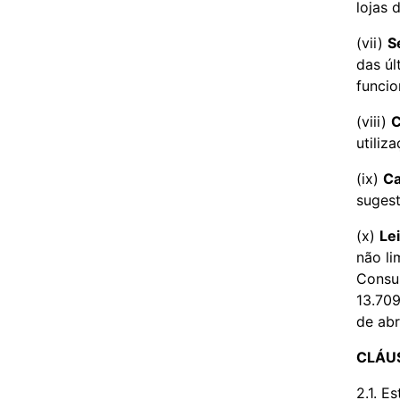
lojas 
(vii)
S
das úl
funcio
(viii)
C
utiliz
(ix)
Ca
sugest
(x)
Lei
não li
Consum
13.709
de abr
CLÁUS
2.1.
Es