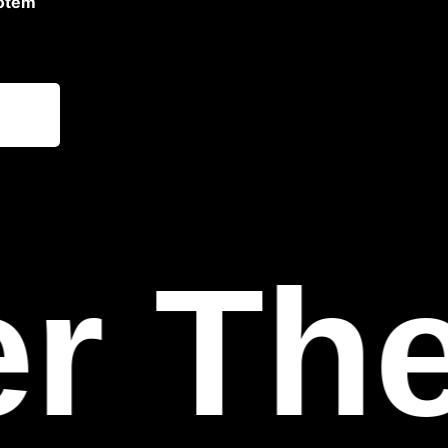
Totem
r The