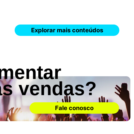
Explorar mais conteúdos
umentar
as vendas?
Fale conosco