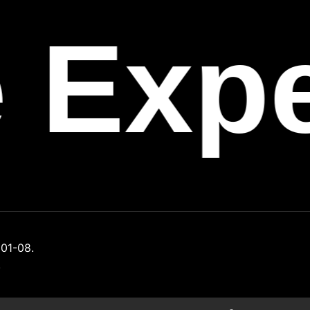
 Exp
01-08.
.