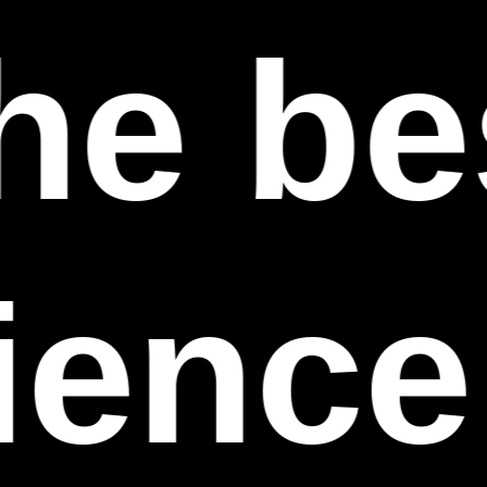
he be
ience