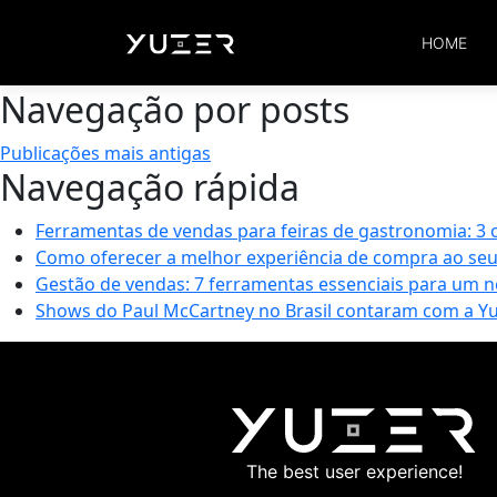
Autor:
Nicolas Yuzer
HOME
Navegação por posts
Publicações mais antigas
Navegação rápida
Ferramentas de vendas para feiras de gastronomia: 3
Como oferecer a melhor experiência de compra ao seu 
Gestão de vendas: 7 ferramentas essenciais para um 
Shows do Paul McCartney no Brasil contaram com a Yu
The best user experience!