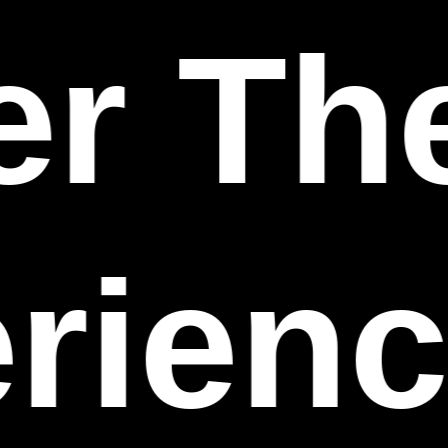
r The
rienc