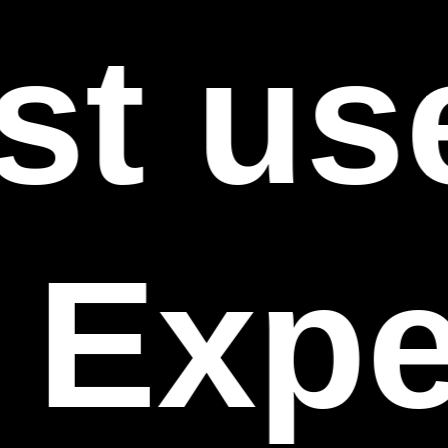
st use
 Expe