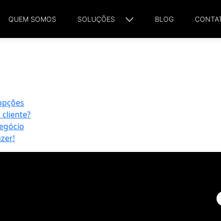
QUEM SOMOS
SOLUÇÕES
BLOG
CONTA
 opções
cliente?
negócio
zer!