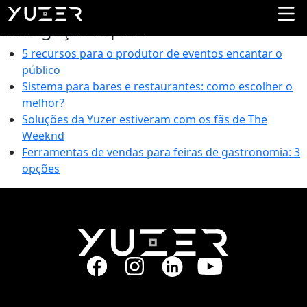
Tag:
Expo Abrape
Navegação rápida
5 recursos para o produtor de eventos encantar o
público
Sistema para bares e restaurantes: como escolher o
melhor?
Soluções da Yuzer estiveram com os fãs de The
Weeknd
Ferramentas de vendas para feiras de gastronomia: 3
opções