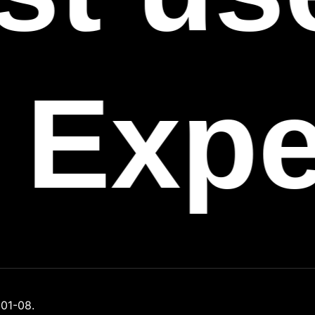
 Expe
01-08.